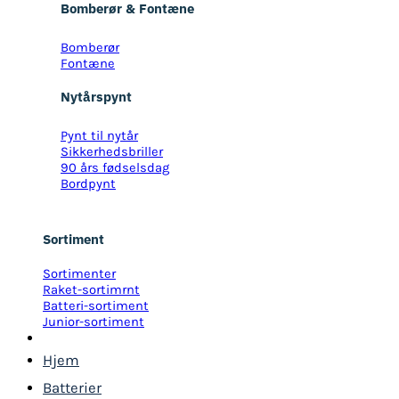
Bomberør & Fontæne
Bomberør
Fontæne
Nytårspynt
Pynt til nytår
Sikkerhedsbriller
90 års fødselsdag
Bordpynt
Sortiment
Sortimenter
Raket-sortimrnt
Batteri-sortiment
Junior-sortiment
Hjem
Batterier