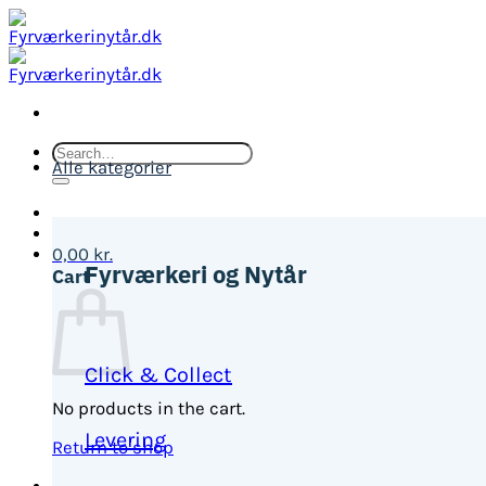
Fortsæt
til
indhold
Search
Alle kategorier
for:
0,00
kr.
Fyrværkeri og Nytår
Cart
Click & Collect
No products in the cart.
Levering
Return to shop