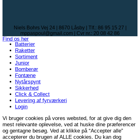
Niels Bohrs Vej 24 | 8670 Låsby | Tlf.: 86 95 15 27 |
mppaspoul@gmail.com | Cvr nr.: 20 08 42 86
Find os her
Batterier
Raketter
Sortiment
Junior
Bomberør
Fontæne
Nytårspynt
Sikkerhed
Click & Collect
Levering af fyrværkeri
Login
Vi bruger cookies på vores websted, for at give dig den
mest relevante oplevelse, ved at huske dine præferencer
og gentagne besøg. Ved at klikke på “Accepter alle”
accepterer du brugen af ​​ALLE cookies. Du kan dog