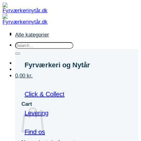
Fortsæt
til
indhold
Alle kategorier
Search
for:
Fyrværkeri og Nytår
0,00
kr.
Click & Collect
Cart
Levering
Find os