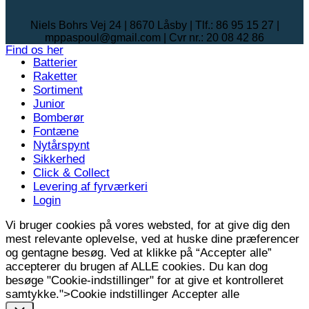
Niels Bohrs Vej 24 | 8670 Låsby | Tlf.: 86 95 15 27 |
mppaspoul@gmail.com | Cvr nr.: 20 08 42 86
Find os her
Batterier
Raketter
Sortiment
Junior
Bomberør
Fontæne
Nytårspynt
Sikkerhed
Click & Collect
Levering af fyrværkeri
Login
Vi bruger cookies på vores websted, for at give dig den
mest relevante oplevelse, ved at huske dine præferencer
og gentagne besøg. Ved at klikke på “Accepter alle”
accepterer du brugen af ​​ALLE cookies. Du kan dog
besøge "Cookie-indstillinger" for at give et kontrolleret
samtykke.">
Cookie indstillinger
Accepter alle