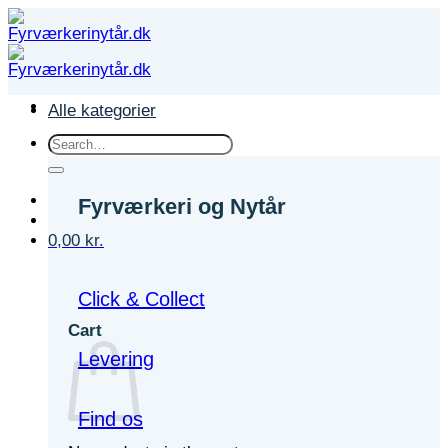
Fortsæt
til
indhold
Alle kategorier
Search
for:
Fyrværkeri og Nytår
0,00
kr.
Click & Collect
Cart
Levering
Find os