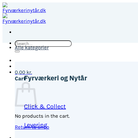
Fortsæt
til
indhold
Search
Alle kategorier
for:
0,00
kr.
Fyrværkeri og Nytår
Cart
Click & Collect
No products in the cart.
Levering
Return to shop