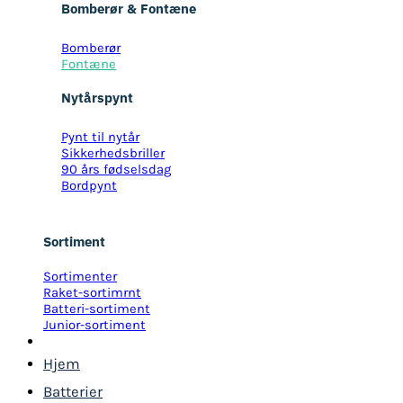
Bomberør & Fontæne
Bomberør
Fontæne
Nytårspynt
Pynt til nytår
Sikkerhedsbriller
90 års fødselsdag
Bordpynt
Sortiment
Sortimenter
Raket-sortimrnt
Batteri-sortiment
Junior-sortiment
Hjem
Batterier