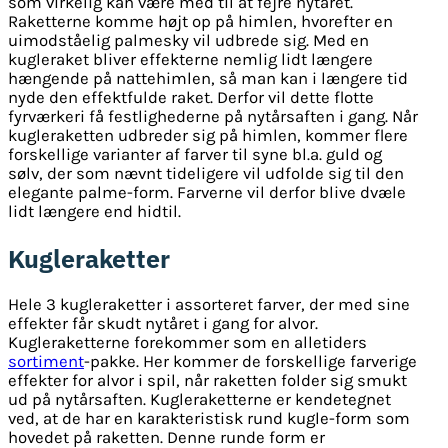
som virkelig kan være med til at fejre nytåret.
Raketterne komme højt op på himlen, hvorefter en
uimodståelig palmesky vil udbrede sig. Med en
kugleraket bliver effekterne nemlig lidt længere
hængende på nattehimlen, så man kan i længere tid
nyde den effektfulde raket. Derfor vil dette flotte
fyrværkeri få festlighederne på nytårsaften i gang. Når
kugleraketten udbreder sig på himlen, kommer flere
forskellige varianter af farver til syne bl.a. guld og
sølv, der som nævnt tideligere vil udfolde sig til den
elegante palme-form. Farverne vil derfor blive dvæle
lidt længere end hidtil.
Kugleraketter
Hele 3 kugleraketter i assorteret farver, der med sine
effekter får skudt nytåret i gang for alvor.
Kugleraketterne forekommer som en alletiders
sortiment
-pakke. Her kommer de forskellige farverige
effekter for alvor i spil, når raketten folder sig smukt
ud på nytårsaften. Kugleraketterne er kendetegnet
ved, at de har en karakteristisk rund kugle-form som
hovedet på raketten. Denne runde form er