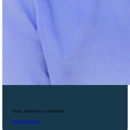
Spørg vores krudt-ekspert
Poul Johansen, direktør
Mail
Ring op