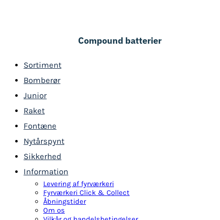
Compound batterier
Sortiment
Bomberør
Junior
Raket
Fontæne
Nytårspynt
Sikkerhed
Information
Levering af fyrværkeri
Fyrværkeri Click & Collect
Åbningstider
Om os
Vilkår og handelsbetingelser