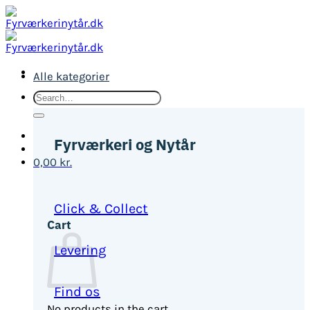
Fortsæt
til
indhold
Alle kategorier
Search
for:
Fyrværkeri og Nytår
0,00
kr.
Click & Collect
Cart
Levering
Find os
No products in the cart.