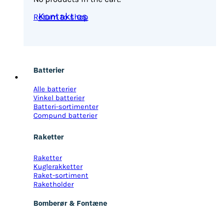
Kontakt os
Return to shop
Batterier
Alle batterier
Vinkel batterier
Batteri-sortimenter
Compund batterier
Raketter
Raketter
Kuglerakketter
Raket-sortiment
Raketholder
Bomberør & Fontæne