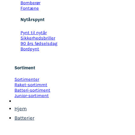
Bomberør
Fontæne
Nytårspynt
Pynt til nytår
Sikkerhedsbriller
90 års fødselsdag
Bordpynt
Sortiment
Sortimenter
Raket-sortimrnt
Batteri-sortiment
Junior-sortiment
Hjem
Batterier